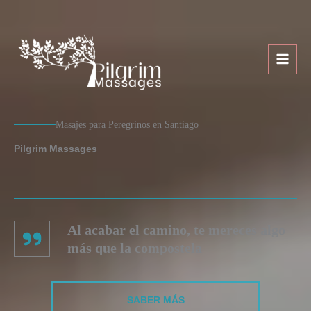
Ir
al
contenido
Masajes para Peregrinos en Santiago
Pilgrim Massages
Al acabar el camino, te mereces algo
más que la compostela
SABER MÁS