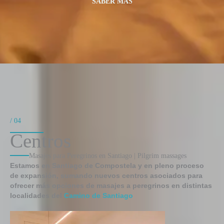
SABER MÁS​
/ 04
Centros
Masajes para Peregrinos en Santiago | Pilgrim massages
Estamos en Santiago de Compostela y en pleno proceso
de expansión, sumando nuevos centros asociados para
ofrecer más opciones de masajes a peregrinos en distintas
localidades del
Camino de Santiago