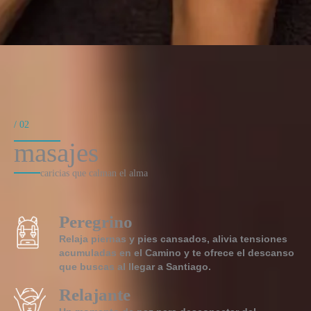
/ 02
masajes​
caricias que calman el alma
Peregrino
Relaja piernas y pies cansados, alivia tensiones
acumuladas en el Camino y te ofrece el descanso
que buscas al llegar a Santiago.
Relajante