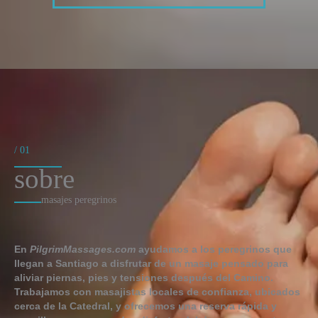
/ 01​
sobre​
masajes peregrinos
En
PilgrimMassages.com
ayudamos a los peregrinos que
llegan a Santiago a disfrutar de un masaje pensado para
aliviar piernas, pies y tensiones después del Camino.
Trabajamos con masajistas locales de confianza, ubicados
cerca de la Catedral, y ofrecemos una reserva rápida y