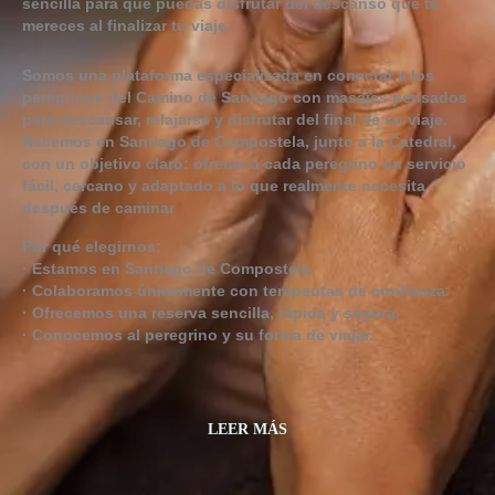
sencilla para que puedas disfrutar del descanso que te
mereces al finalizar tu viaje.
Somos una plataforma especializada en conectar a los
peregrinos del Camino de Santiago con masajes pensados
para descansar, relajarse y disfrutar del final de su viaje.
Nacemos en Santiago de Compostela, junto a la Catedral,
con un objetivo claro: ofrecer a cada peregrino un servicio
fácil, cercano y adaptado a lo que realmente necesita
después de caminar
Por qué elegirnos
:
· Estamos en
Santiago de Compostela
.
· Colaboramos únicamente con terapeutas de confianza.
· Ofrecemos una
reserva sencilla, rápida y segura
.
· Conocemos al peregrino y su forma de viajar.
LEER MÁS