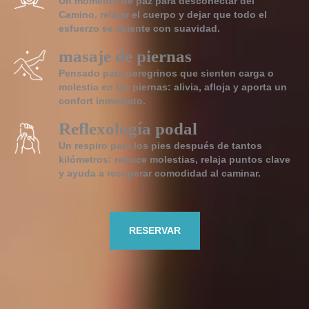
Un momento de paz para desconectar del
Camino, relajar el cuerpo y dejar que todo el
esfuerzo se asiente con suavidad.
masaje de piernas
Pensado para peregrinos que sienten carga o
molestia en las piernas: alivia, afloja y aporta un
confort inmediato.
Reflexología podal
Un respiro para los pies después de tantos
kilómetros: reduce molestias, relaja puntos clave
y ayuda a recuperar comodidad al caminar.
RESERVAR