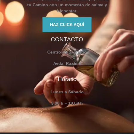
tu Camino con un momento de calma y
bienestar.
HAZ CLICK AQUÍ
CONTACTO
Centro en Santiago
Avda. Raxoi 5
Horario
Lunes a Sábado
9.00 h – 19.00 h